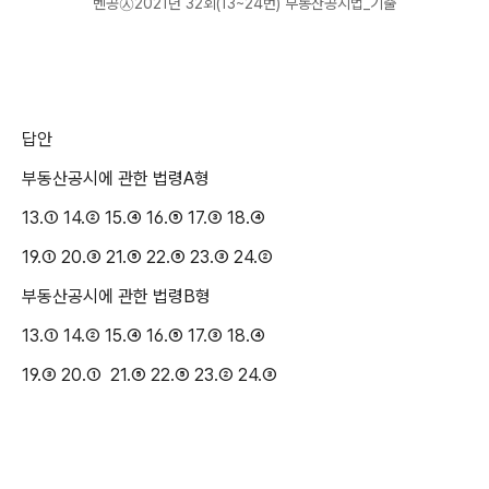
벤공㉦2021년 32회(13~24번) 부동산공시법_기출
답안
부동산공시에 관한 법령
A
형
13.
①
14.
②
15.
④
16.
⑤
17.
③
18.
④
19.
①
20.
③
21.
⑤
22.
⑤
23.
③
24.
②
부동산공시에 관한 법령
B
형
13.
①
14.
②
15.
④
16.
⑤
17.
③
18.
④
19.
③
20.
①
21.
⑤
22.
⑤
23.
②
24.
③