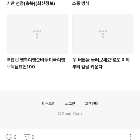
기관 선정(충북)(최신정보)
소통 방식
격합😄행복여행준비💎미국여행
🎯 버튼을 눌러보세요!로또 이제
✨핵심표현100
부터 감을 키운다
의안내
티스토리
로그인
고객센터
© Daum Corp.
0
0