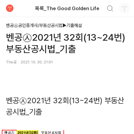
검색하기
목록_The Good Golden Life
티스토리
벤공㉦공인중개사/부동산공시법▶기출해설
벤공㉦2021년 32회(13~24번)
부동산공시법_기출
The공
2021. 10. 30. 21:01
벤공㉦2021년 32회(13~24번) 부동산
공시법_기출