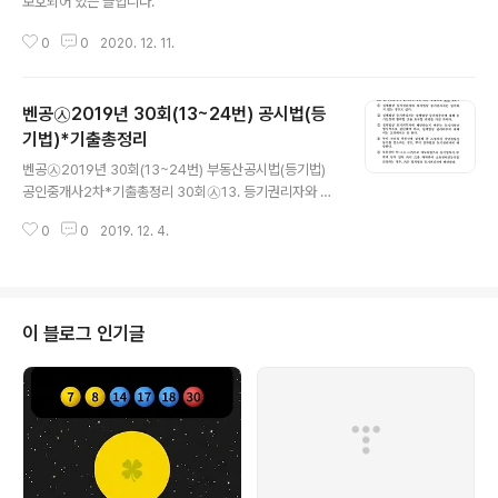
보호되어 있는 글입니다.
0
0
2020. 12. 11.
벤공㉦2019년 30회(13~24번) 공시법(등
기법)*기출총정리
글 내용
벤공㉦2019년 30회(13~24번) 부동산공시법(등기법)
공인중개사2차*기출총정리 30회㉦13. 등기권리자와 등
기의무자에 관한 설명으로 틀린 것은? ① 실체법상 등기권
0
0
2019. 12. 4.
리자와 절차법상 등기권리자는 일치하지 않는 경우도 있
다. ② 실체법상 등기권리자는 실체법상 등기의무자에 대
해 등기신청에 협력할 것을 요구할 권리를 가진 자이다. ③
절차법상 등기의무자에 해당하는지 여부는 등기기록상 형
식적으로 판단해야 한고, 실체법상 권리의미에 대해서는
이 블로그 인기글
고려해서는 안 된다. ④ 甲이 자신의 부동산에 설정해 준
乙명의의 저당권설정등기를 말소하는 경우, 甲이 절차법
상 등기권리자에 해당한다. ● 부동산이 甲→乙→丙으로
매도되었으나 등기명의가 甲에게 남아 있어 丙이 乙을 대
위하여 소유권이전등기를 신청하는 경우, 丙은 절차법상
등기..