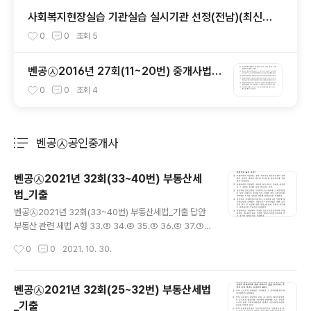
사회복지현장실습 기관실습 실시기관 선정(전남)(최신정
보)
0
0
조회
5
벤공㉦2016년 27회(11~20번) 중개사법*
기출총정리
0
0
조회
4
벤공㉦공인중개사
분류 전체보기
주요 글 목록
벤공㉦2021년 32회(33~40번) 부동산세
법_기출
글 내용
벤공㉦2021년 32회(33~40번) 부동산세법_기출 답안
부동산 관련 세법 A형 33.③ 34.② 35.③ 36.② 37.①
38.① 39.⑤ 40.④ 부동산 관련 세법 B형 33.③ 34.②
작성시간
0
0
2021. 10. 30.
35.③ 36.① 37.② 38.① 39.⑤ 40.④
벤공㉦2021년 32회(25~32번) 부동산세법
_기출