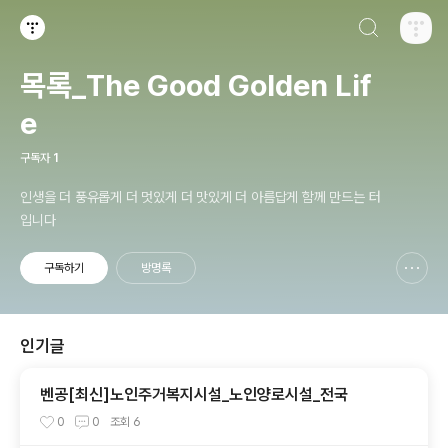
검색하기
티스토리
목록_The Good Golden Lif
e
구독자
1
인생을 더 풍유롭게 더 멋있게 더 맛있게 더 아름답게 함께 만드는 터
입니다
구독하기
방명록
신고하기 레이어
열기
인기글
벤공[최신]노인주거복지시설_노인양로시설_전국
0
0
조회
6