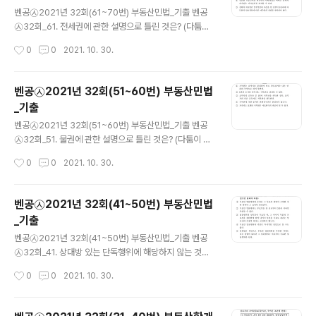
글 내용
년으로 한다. ③ 환매등기는 乙명의의 소유권이전등기에
벤공㉦2021년 32회(61~70번) 부동산민법_기출 벤공
대한 부기등기의 형식으로 한다. ④ 만일 甲의 환매등기 후
㉦32회_61. 전세권에 관한 설명으로 틀린 것은? (다툼이
丙이 乙로부터 X토지를 매수하였다면, 乙은 환매등기를
있으면 판례에 따름) ① 전세금의 지급은 전세권 성립의 요
작성시간
0
0
2021. 10. 30.
이유로 丙의 X토지에 대한 소유권이전등기청구를 거절할
소이다. ② 당사자가 주로 채권담보의 목적을 갖는 전세권
수 있다. ⑤ 만일 甲의 환매등..
을 설정하였더라도 장차 전세권자의 목적물에 대한 사용수
익권을 완전히 배제하는 것이 아니라면 그 효력은 인정된
벤공㉦2021년 32회(51~60번) 부동산민법
다. ③ 건물전세권이 법정갱신된 경우 전세권자는 전세권
_기출
갱신에 관한 등기없이도 제3자에게 전세권을 주장할 수 있
글 내용
다. ④ 전세권의 존속기간 중 전세목적물의 소유권이 양도
벤공㉦2021년 32회(51~60번) 부동산민법_기출 벤공
되면, 그 양수인이 전세권설정자의 지위를 승계한다. ⑤ 건
㉦32회_51. 물권에 관한 설명으로 틀린 것은? (다툼이 있
물의 일부에 대한 전세에서 전세권설정자가 전세금의 반환
으면 판례에 따름) ① 민법 제185조에서의 ‘법률’은 국회
작성시간
0
0
2021. 10. 30.
을 지체하는 경우, 전세권자는 전세권에 기하여 건물 전부
가 제정한 형식적 의미의 법률을 의미한다. ② 사용ㆍ수익
에 대해서 경매청구할 수 있다. 벤공㉦32회..
권능을 대세적ㆍ영구적으로 포기한 소유권도 존재한다. ③
처분권능이 없는 소유권은 인정되지 않는다. ④ 근린공원
벤공㉦2021년 32회(41~50번) 부동산민법
을 자유롭게 이용한 사정만으로 공원이용권이라는 배타적
_기출
권리를 취득하였다고 볼 수는 없다. ⑤ 온천에 관한 권리를
글 내용
관습법상의 물권이라고 볼 수는 없다. 벤공㉦32회_52. 물
벤공㉦2021년 32회(41~50번) 부동산민법_기출 벤공
권적 청구권에 관한 설명으로 옳은 것은? (다툼이 있으면
㉦32회_41. 상대방 있는 단독행위에 해당하지 않는 것은?
판례에 따름) ① 소유권을 양도한 전소유자가 물권적 청구
(다툼이 있으면 판례에 따름) ① 공유지분의 포기 ② 무권
작성시간
0
0
2021. 10. 30.
권만을 분리, 유보하여 불법점유자에 대해 그 물권적 청구
대리행위의 추인 ③ 상계의 의사표시 ④ 취득시효 이익의
권에 의한 방해배제를 할 수 ..
포기 ⑤ 재단법인의 설립행위 벤공㉦32회_42. 甲은 자기
소유 X토지를 매도하기 위해 乙에게 대리권을 수여하였다.