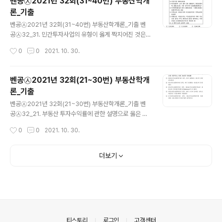
벤공㉦2021년 32회(31~40번) 부동산학개
이후 乙은 丙을 복대리인으로 선임하였 고, 丙은 甲을 대
론_기출
리하여 X토지를 매도하였다. 이에 관한 설명으로 옳은 것
글 내용
은? (다툼이 있으면 판례에 따름) ① 丙은 甲의 대리인임
벤공㉦2021년 32회(31~40번) 부동산학개론_기출 벤
과 동시에 乙의 대리인이다. ② X토지의 매매계약이 갖는
공㉦32_31. 민간투자사업의 유형이 옳게 짝지어진 것은?
성질상 乙에 의한 처리가 필요하지 않다면, 특별한 사정이
ㄱ. 민간사업자가 자금을 조달하여 시설을 건설하고, 일정
작성시간
0
0
2021. 10. 30.
없는 한 丙의 선임에 관하여 묵시적 승낙이 있는 것으로 보
기간 소유 및 운영을 한 후, 사업종료 후 국가 또는 지방자
는 것이 타당하다. ③ 乙..
치단체 등에게 시설의 소유권을 이전하는 방식 ㄴ. 민간사
업자가 자금을 조달하여 시설을 건설하고 일정기간 동안
벤공㉦2021년 32회(21~30번) 부동산학개
타인에게 임대하고, 임대기간 종료 후 국가 또는 지방자치
론_기출
단체 등에게 시설의 소유권을 이전하는 방식 ㄷ. 민간사업
글 내용
자가 자금을 조달하여 시설을 건설하고, 준공과 함께 민간
벤공㉦2021년 32회(21~30번) 부동산학개론_기출 벤
사업자가 당해 시설의 소유권과 운영권을 갖는 방식 a. BT
공㉦32_21. 부동산 투자수익률에 관한 설명으로 옳은 것
O(build-transfer-operate) 방식 b. BOT(build-op
은? (단, 위험회피형 투자자를 가정함) ① 기대수익률이 요
작성시간
0
0
2021. 10. 30.
erate-transfer) 방식 c. BTL(build-transf..
구수익률보다 높을 경우 투자자는 투자가치가 있는 것으로
판단한다. ② 기대수익률은 투자에 대한 위험이 주어졌을
때, 투자자가 투자부동산에 대하여 자금을 투자하기 위해
더보기
충족되어야 할 최소한의 수익률을 말한다. ③ 요구수익률
은 투자가 이루어진 후 현실적으로 달성된 수익률을 말한
다. ④ 요구수익률은 투자에 수반되는 위험이 클수록 작아
진다. ⑤ 실현수익률은 다른 투자의 기회를 포기한다는 점
에서 기회비용이라고도 한다. 벤공㉦32_22. 포트폴리오
이론에 관한 설명으로 옳은 것은? (단, 위험회피형 투자자
의안내
티스토리
로그인
고객센터